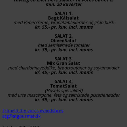
min. 20 kuverter
SALAT 1.
Bagt Kålsalat
med Pebercreme, Granatæblekerner og grøn busk
kr. 55,- pr. kuv. incl. moms
SALAT 2.
OlivenSalat
med semitørrede tomater
kr. 35,- pr. kuv. incl. moms
SALAT 3.
Mix Grøn Salat
med chardonnayeddike, brødcroutoner og soyamandler
kr. 45,- pr. kuv. incl. moms
SALAT 4.
TomatSalat
(Husets specialitet)
med urte mascarpone, feta og saltristede pistacienødder
kr. 55,- pr. kuv. incl. moms
Tilmeld dig vores nyhedsbrev
atg@atgourmet.dk