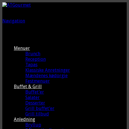
Navigation
Menuer
Brunch
Reception
Tapas
Klassiske Anretninger
Mændenes kødorgie
Festmenuer
Buffet & Grill
Buffet’er
Salater
Desserter
Grill buffet’er
Grill tilbud
Anledning
Bryllup