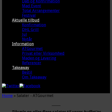
Dåb og Konfirmation
Mad Event
Total Arrangementer
Festival
Aktuelle tilbud
Konfirmation
DHL Grill
Jul
Nytår
Information
ATGourmet
Privat eller Virksomhed
Maden og Levering
Referencer
Takeaway
Bestil
Om Takeaway
Home
»
Salater - ATGourmet
_____
Tilvælg en eller flere salater til vores buffet’er