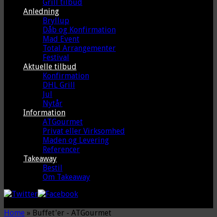
Grill tilbud
Anledning
Bryllup
Dåb og Konfirmation
Mad Event
Total Arrangementer
Festival
Aktuelle tilbud
Konfirmation
DHL Grill
Jul
Nytår
Information
ATGourmet
Privat eller Virksomhed
Maden og Levering
Referencer
Takeaway
Bestil
Om Takeaway
Home
»
Buffet'er - ATGourmet