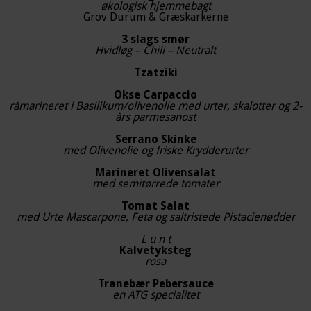
økologisk hjemmebagt
Grov Durum & Græskarkerne
3 slags smør
Hvidløg – Chili – Neutralt
Tzatziki
Okse Carpaccio
råmarineret i Basilikum/olivenolie med urter, skalotter og 2-
års parmesanost
Serrano Skinke
med Olivenolie og friske Krydderurter
Marineret Olivensalat
med semitørrede tomater
Tomat Salat
med Urte Mascarpone, Feta og saltristede Pistacienødder
L u n t
Kalvetyksteg
rosa
Tranebær Pebersauce
en ATG specialitet