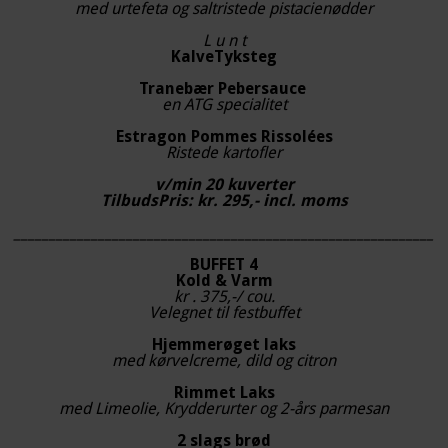
med urtefeta og saltristede pistacienødder
L u n t
KalveTyksteg
Tranebær Pebersauce
en ATG specialitet
Estragon Pommes Rissolées
Ristede kartofler
v/min 20 kuverter
TilbudsPris: kr. 295,- incl. moms
____________________________________________________________
BUFFET 4
Kold & Varm
kr . 375,-/ cou.
Velegnet til festbuffet
Hjemmerøget laks
med kørvelcreme, dild og citron
Rimmet Laks
med Limeolie, Krydderurter og 2-års parmesan
2 slags brød