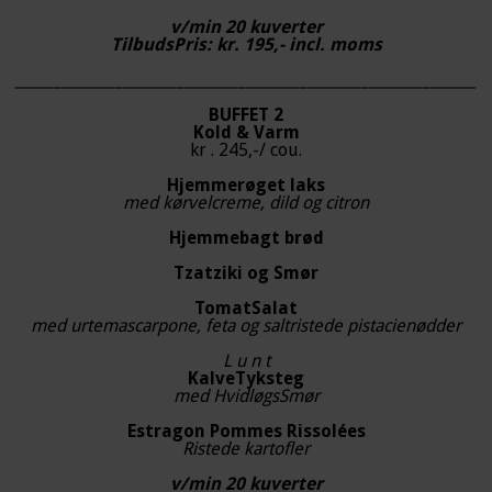
v/min 20 kuverter
TilbudsPris: kr. 195,- incl. moms
____________________________________________________________
BUFFET 2
Kold & Varm
kr . 245,-/ cou.
Hjemmerøget laks
med kørvelcreme, dild og citron
Hjemmebagt brød
Tzatziki og Smør
TomatSalat
med urtemascarpone, feta og saltristede pistacienødder
L u n t
KalveTyksteg
med HvidløgsSmør
Estragon Pommes Rissolées
Ristede kartofler
v/min 20 kuverter