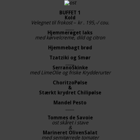
BUFFET 1
Kold
Velegnet til frokost
–
kr . 195,-/ cou.
____
Hjemmerøget laks
med kørvelcreme, dild og citron
Hjemmebagt brød
Tzatziki og Smør
____
SerranoSkinke
med LimeOlie og friske Krydderurter
ChoritzoPølse
&
Stærkt krydret Chilipølse
Mandel Pesto
____
Tommes de Savoie
ost skåret i stave
&
Marineret OlivenSalat
med semitørrede tomater