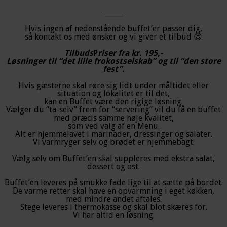
_____
Hvis ingen af nedenstående buffet’er passer dig,
så kontakt os med ønsker og vi giver et tilbud 😊
Tilbuds
P
riser fra kr. 195,-
Løsninger til “det lille frokostselskab” og til “den store
fest”.
Hvis gæsterne skal røre sig lidt under måltidet eller
situation og lokalitet er til det,
kan en Buffet være den rigige løsning.
Vælger du “ta-selv” frem for “servering” vil du få en buffet
med præcis samme høje kvalitet,
som ved valg af en Menu.
Alt er hjemmelavet i marinader, dressinger og salater.
Vi varmryger selv og brødet er hjemmebagt.
Vælg selv om Buffet’en skal suppleres med ekstra salat,
dessert og ost.
Buffet’en leveres på smukke fade lige til at sætte på bordet.
De varme retter skal have en opvarmning i eget køkken,
med mindre andet aftales.
Stege leveres i thermokasse og skal blot skæres for.
Vi har altid en løsning.