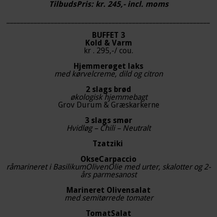
TilbudsPris: kr. 245,- incl. moms
____________________________________________________________
BUFFET 3
Kold & Varm
kr . 295,-/ cou.
Hjemmerøget laks
med kørvelcreme, dild og citron
2 slags brød
økologisk hjemmebagt
Grov Durum & Græskarkerne
3 slags smør
Hvidløg – Chili – Neutralt
Tzatziki
OkseCarpaccio
råmarineret i BasilikumOlivenOlie med urter, skalotter og 2-
års parmesanost
Marineret Olivensalat
med semitørrede tomater
TomatSalat