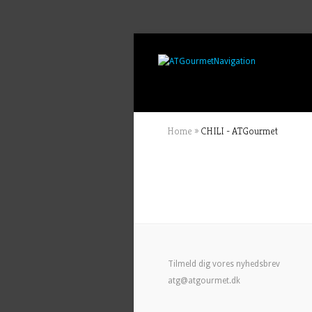
Navigation
Home
»
CHILI - ATGourmet
Tilmeld dig vores nyhedsbrev
atg@atgourmet.dk