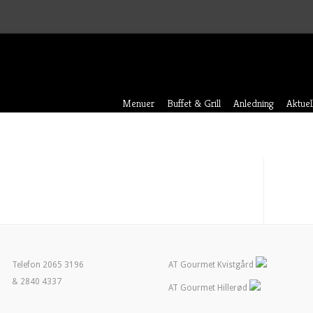
Menuer
Buffet & Grill
Anledning
Aktuel
Telefon 2065 3196
AT Gourmet Kvistgård
& 2840 4337
AT Gourmet Hillerød